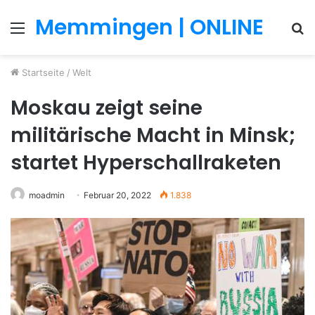
Memmingen | ONLINE
Menü
S
n
Startseite
/
Welt
Moskau zeigt seine
militärische Macht in Minsk;
startet Hyperschallraketen
moadmin
Februar 20, 2022
1.838