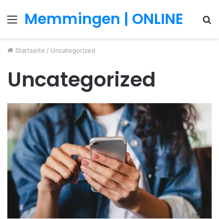
Memmingen | ONLINE
Menü
S
n
Startseite
/
Uncategorized
Uncategorized