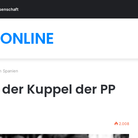
senschaft
ONLINE
in Spanien
n der Kuppel der PP
2.008