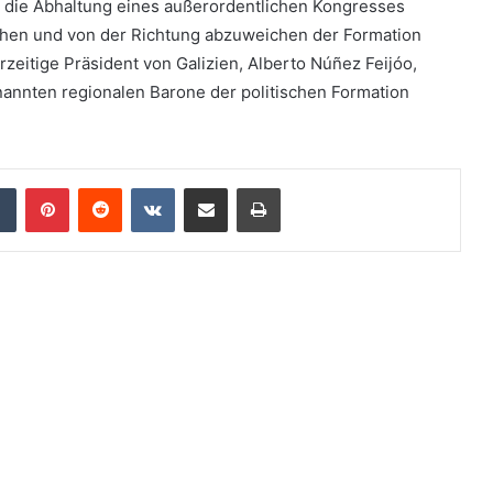
 die Abhaltung eines außerordentlichen Kongresses
ehen und von der Richtung abzuweichen der Formation
zeitige Präsident von Galizien, Alberto Núñez Feijóo,
annten regionalen Barone der politischen Formation
dIn
Tumblr
Pinterest
Reddit
VKontakte
Teile per E-Mail
Drucken