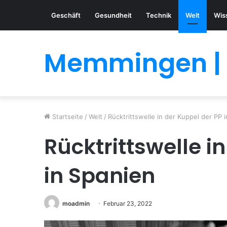
Geschäft
Gesundheit
Technik
Welt
Wis
Memmingen | 
Startseite
/
Welt
/
Rücktrittswelle in der Kuppel der PP 
Rücktrittswelle i
in Spanien
moadmin
Februar 23, 2022