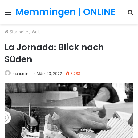
Memmingen | ONLINE
Menü
S
n
Startseite
/
Welt
La Jornada: Blick nach
Süden
moadmin
März 20, 2022
3.283