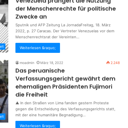
Venezuela prangert die Nutzung
der Menschenrechte für politische
Zwecke an
Sputnik und AFP Zeitung La JornadaFreitag, 18. März
2022, p. 27 Caracas. Der Vertreter Venezuelas vor dem
Menschenrechtsrat der Vereinten…
elt
Weiterlesen &raquo;
moadmin
März 18, 2022
2.248
Das peruanische
Verfassungsgericht gewährt dem
ehemaligen Präsidenten Fujimori
die Freiheit
▲ In den Straßen von Lima fanden gestern Proteste
gegen die Entscheidung des Verfassungsgerichts statt,
mit der eine humanitäre Begnadigung…
elt
Weiterlesen &raquo;