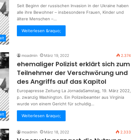
Seit Beginn der russischen Invasion in der Ukraine haben
alle ihre Bewohner – insbesondere Frauen, Kinder und
ältere Menschen –…
Weiterlesen &raquo;
elt
moadmin
März 19, 2022
2.374
ehemaliger Polizist erklärt sich zum
Teilnehmer der Verschwörung und
des Angriffs auf das Kapitol
Europapresse Zeitung La JornadaSamstag, 19. März 2022,
p. zwanzig Washington. Ein Polizeibeamter aus Virginia
wurde von einem Gericht für schuldig…
elt
Weiterlesen &raquo;
moadmin
März 18, 2022
2.333