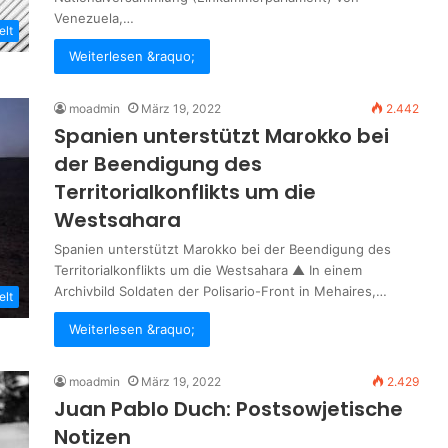
Venezuela,…
elt
Weiterlesen &raquo;
moadmin
März 19, 2022
2.442
Spanien unterstützt Marokko bei
der Beendigung des
Territorialkonflikts um die
Westsahara
Spanien unterstützt Marokko bei der Beendigung des
Territorialkonflikts um die Westsahara ▲ In einem
Archivbild Soldaten der Polisario-Front in Mehaires,…
elt
Weiterlesen &raquo;
moadmin
März 19, 2022
2.429
Juan Pablo Duch: Postsowjetische
Notizen