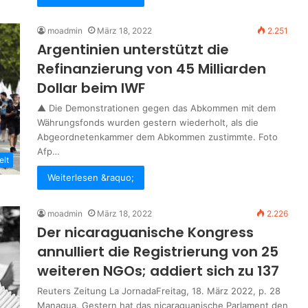
moadmin
März 18, 2022
2.251
Argentinien unterstützt die
Refinanzierung von 45 Milliarden
Dollar beim IWF
▲ Die Demonstrationen gegen das Abkommen mit dem
Währungsfonds wurden gestern wiederholt, als die
Abgeordnetenkammer dem Abkommen zustimmte. Foto
Afp…
elt
Weiterlesen &raquo;
moadmin
März 18, 2022
2.226
Der nicaraguanische Kongress
annulliert die Registrierung von 25
weiteren NGOs; addiert sich zu 137
Reuters Zeitung La JornadaFreitag, 18. März 2022, p. 28
Managua. Gestern hat das nicaraguanische Parlament den