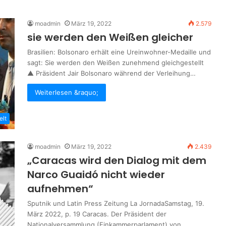
moadmin
März 19, 2022
2.579
sie werden den Weißen gleicher
Brasilien: Bolsonaro erhält eine Ureinwohner-Medaille und
sagt: Sie werden den Weißen zunehmend gleichgestellt
▲ Präsident Jair Bolsonaro während der Verleihung…
Weiterlesen &raquo;
elt
moadmin
März 19, 2022
2.439
„Caracas wird den Dialog mit dem
Narco Guaidó nicht wieder
aufnehmen“
Sputnik und Latin Press Zeitung La JornadaSamstag, 19.
März 2022, p. 19 Caracas. Der Präsident der
Nationalversammlung (Einkammerparlament) von