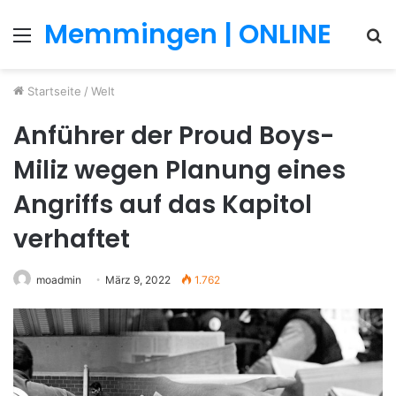
Memmingen | ONLINE
Menü
S
n
Startseite
/
Welt
Anführer der Proud Boys-
Miliz wegen Planung eines
Angriffs auf das Kapitol
verhaftet
moadmin
März 9, 2022
1.762